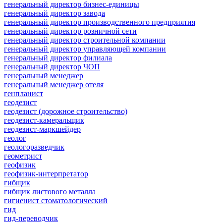
генеральный директор бизнес-единицы
генеральный директор завода
генеральный директор производственного предприятия
генеральный директор розничной сети
генеральный директор строительной компании
генеральный директор управляющей компании
генеральный директор филиала
генеральный директор ЧОП
генеральный менеджер
генеральный менеджер отеля
генпланист
геодезист
геодезист (дорожное строительство)
геодезист-камеральщик
геодезист-маркшейдер
геолог
геологоразведчик
геометрист
геофизик
геофизик-интерпретатор
гибщик
гибщик листового металла
гигиенист стоматологический
гид
гид-переводчик