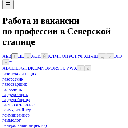
Работа и вакансии
по профессии в Северской
станице
А
Б
В
Д
Е
Ж
З
И
К
Л
М
Н
О
П
Р
С
Т
У
Ф
Х
Ц
Ч
Ш
Э
Ю
Г
Ё
Й
Щ
Ы
#
Я
A
B
C
D
E
F
G
H
I
J
K
L
M
N
O
P
Q
R
S
T
U
V
W
X
Y
Z
газонокосильщик
газорезчик
газосварщик
гальваник
гардеробщик
гардеробщица
гастроэнтеролог
гейм-дизайнер
геймдизайнер
геммолог
генеральный директор