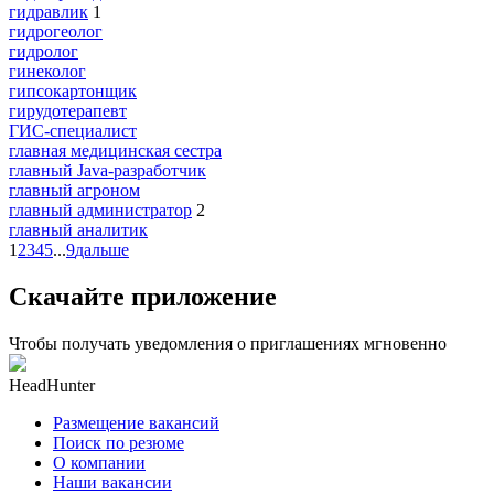
гидравлик
1
гидрогеолог
гидролог
гинеколог
гипсокартонщик
гирудотерапевт
ГИС-специалист
главная медицинская сестра
главный Java-разработчик
главный агроном
главный администратор
2
главный аналитик
1
2
3
4
5
...
9
дальше
Скачайте приложение
Чтобы получать уведомления о приглашениях мгновенно
HeadHunter
Размещение вакансий
Поиск по резюме
О компании
Наши вакансии